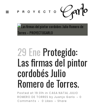
29 Ene
Protegido:
Las firmas del pintor
cordobés Julio
Romero de Torres.
Posted at 19:31h
in
CASA NATAL JULIO
ROMERO DE TORRES
by
Juanjo Garlo
0
Comments
0
Likes
Share