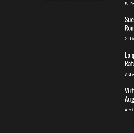
18 
Suc
Rom
2 d
Lo 
Raf
3 d
Virt
Aug
4 d