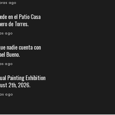
horas ago
ede en el Patio Casa
ero de Torres.
ías ago
que nadie cuenta con
ael Bueno.
ías ago
ual Painting Exhibition
ust 2th, 2026.
ías ago