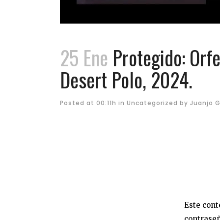
25 Ene
Protegido: Orfe
Desert Polo, 2024.
Posted at 00:11h
in
Uncategorized
by
Juanjo G
Este cont
contraseñ