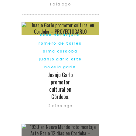
1 día ago
casa natal julio
romero de torres
alma cordoba
juanjo garlo arte
novela garlo
Juanjo Garlo
promotor
cultural en
Córdoba.
2 días ago