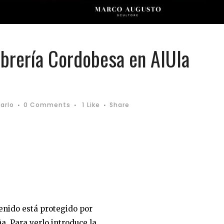
brería Cordobesa en AlUla
arlo
0 Comments
1
Like
Share
enido está protegido por
a. Para verlo introduce la