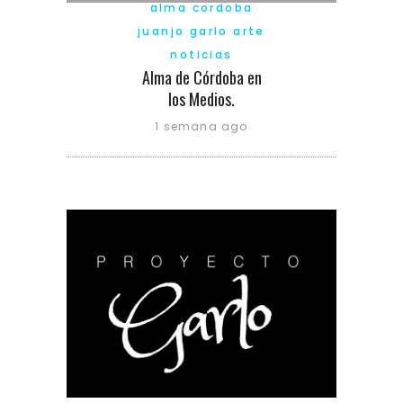
alma cordoba
juanjo garlo arte
noticias
Alma de Córdoba en
los Medios.
1 semana ago